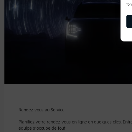
fon
Rendez-vous au Service
Planifiez votre rendez-vous en ligne en quelques clics. Entre
équipe s’occupe de tout!