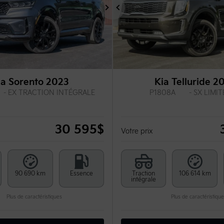
t
Suivant
Précédent
ia Sorento 2023
Kia Telluride 2
- EX TRACTION INTÉGRALE
P1808A
- SX LIMIT
30 595
$
Votre prix
90 690 km
Essence
Traction
106 614 km
intégrale
Plus de caractéristiques
Plus de caractéristique