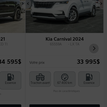
Suivant
Précédent
Su
021
Kia Carnival 2024
ED TI
65559A
- LX TA
34 595
$
33 995
$
Votre prix
Essence
Traction avant
67 400 km
Essence
Plus de caractéristiques
s