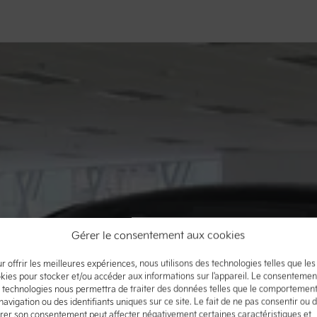
Gérer le consentement aux cookies
r offrir les meilleures expériences, nous utilisons des technologies telles que les
kies pour stocker et/ou accéder aux informations sur l'appareil. Le consentemen
 technologies nous permettra de traiter des données telles que le comportemen
navigation ou des identifiants uniques sur ce site. Le fait de ne pas consentir ou 
irer son consentement peut affecter négativement certaines caractéristiques et