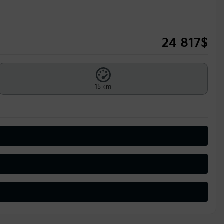
24 817
$
15 km