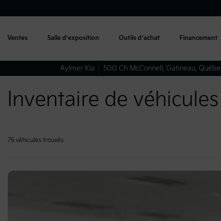
Ventes
Salle d’exposition
Outils d’achat
Financement
Aylmer Kia
500 Ch McConnell
,
Gatineau
,
Québe
Inventaire de véhicules
76 véhicules
trouvés