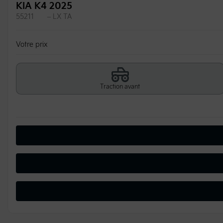
KIA K4 2025
55211
– LX TA
Votre prix
Traction avant