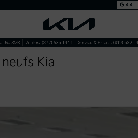
4.4
c
,
J9J 3M3
Ventes:
(877) 536-1444
Service & Pièces:
(819) 682-1
 neufs Kia