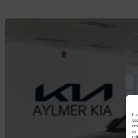
Pou
coo
ces
de 
ret