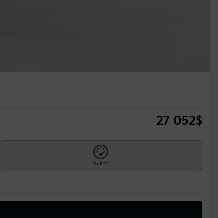
27 052
$
15 km