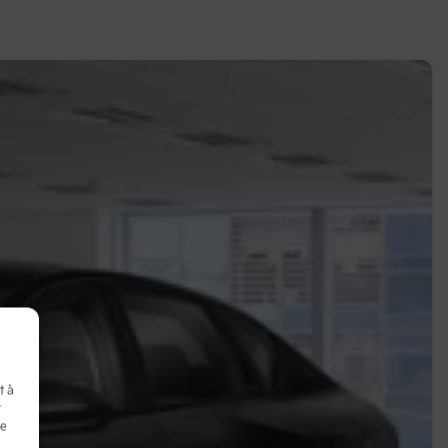
t à
t
de