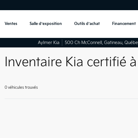
Ventes
Salle d’exposition
Outils d’achat
Financement
Aylmer Kia
500 Ch McConnell
,
Gatineau
,
Québe
Inventaire Kia certifié 
0 véhicules
trouvés