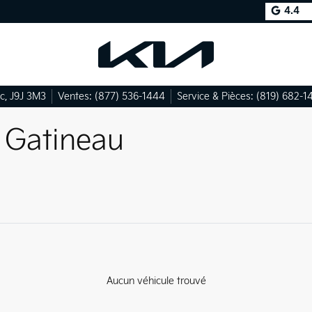
4.4
c
,
J9J 3M3
Ventes:
(877) 536-1444
Service & Pièces:
(819) 682-1
à Gatineau
Aucun véhicule trouvé