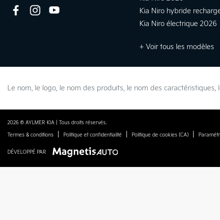
Kia Niro hybride rechar
Kia Niro électrique 2026
+ Voir tous les modèles
Le nom, le logo, le nom des produits, le nom des caractéristique
2026 © AYLMER KIA
| Tous droits réservés.
|
|
|
Termes & conditions
Politique et confidentialité
Politique de cookies (CA)
Paramétr
DÉVELOPPÉ PAR