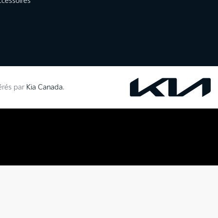
ccessoires
gérés par
Kia Canada
.