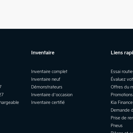
Inventaire
Liens rap
Inventaire complet
Essai routie
Inventaire neuf
Évaluez vo
7
Démonstrateurs
Offres du 
27
Inventaire d’occasion
Promotions
chargeable
Inventaire certifié
Kia Finance
Demande d
Prise de re
Pneus